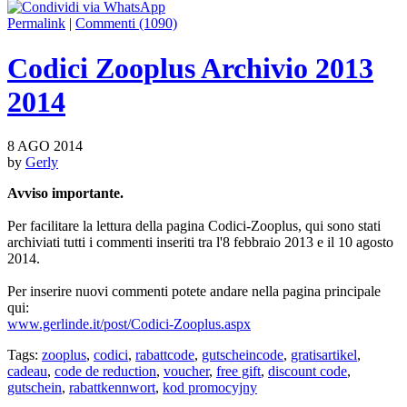
Permalink
|
Commenti (1090)
Codici Zooplus Archivio 2013
2014
8 AGO 2014
by
Gerly
Avviso importante.
Per facilitare la lettura della pagina Codici-Zooplus, qui sono stati
archiviati tutti i commenti inseriti tra l'8 febbraio 2013 e il 10 agosto
2014.
Per inserire nuovi commenti potete andare nella pagina principale
qui:
www.gerlinde.it/post/Codici-Zooplus.aspx
Tags:
zooplus
,
codici
,
rabattcode
,
gutscheincode
,
gratisartikel
,
cadeau
,
code de reduction
,
voucher
,
free gift
,
discount code
,
gutschein
,
rabattkennwort
,
kod promocyjny