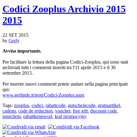
Codici Zooplus Archivio 2015
2015
22 SET 2015
by
Gerly
Avviso importante.
Per facilitare la lettura della pagina Codici-Zooplus, qui sono stati
archiviati tutti i commenti inseriti tra l'11 aprile 2015 e il 30
settembre 2015.
Per inserire nuovi commenti potete andare nella pagina principale
qui:
www.gerlinde.it/post/Codici-Zooplus.aspx
Tags:
zooplus
,
codici
,
rabattcode
,
gutscheincode
,
gratisartikel
,
cadeau
,
code de reduction
,
voucher
,
free gift
,
discount code
,
gutschein
,
rabattkennwort
,
kod promocyjny