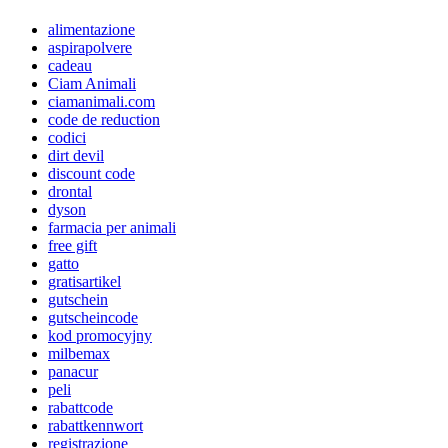
alimentazione
aspirapolvere
cadeau
Ciam Animali
ciamanimali.com
code de reduction
codici
dirt devil
discount code
drontal
dyson
farmacia per animali
free gift
gatto
gratisartikel
gutschein
gutscheincode
kod promocyjny
milbemax
panacur
peli
rabattcode
rabattkennwort
registrazione