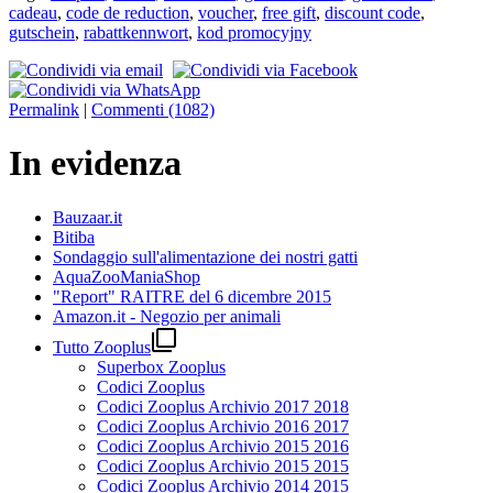
cadeau
,
code de reduction
,
voucher
,
free gift
,
discount code
,
gutschein
,
rabattkennwort
,
kod promocyjny
Permalink
|
Commenti (1082)
In evidenza
Bauzaar.it
Bitiba
Sondaggio sull'alimentazione dei nostri gatti
AquaZooManiaShop
"Report" RAITRE del 6 dicembre 2015
Amazon.it - Negozio per animali

Tutto Zooplus
Superbox Zooplus
Codici Zooplus
Codici Zooplus Archivio 2017 2018
Codici Zooplus Archivio 2016 2017
Codici Zooplus Archivio 2015 2016
Codici Zooplus Archivio 2015 2015
Codici Zooplus Archivio 2014 2015