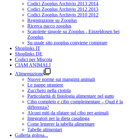
Codici Zooplus Archivio 2013 2014
Codici Zooplus Archivio 2012 2013
Codici Zooplus Archivio 2010 2012
Registrazione su Zooplus
Ricerca pacco zooplus
Scatolette singole su Zooplus - Einzeldosen bei
Zooplus
Su quale sito zooplus conviene comprare
Shoplinks IT
Shoplinks DE
Codici per Miscota
CIAM ANIMALI

Alimentazione
Nuove norme sui mangimi animali
Le pappe straniere
Zucchero nella ciotola
Particolarità di fisiologia alimentare nel gatto
Cibo completo e cibo complementare – Qual è la
differenza?
Alcuni miti da sfatare sul cibo per animali
Integratori per la dieta casalinga
Come leggere la tabella alimentare
Tabelle alimentari
Galleria golosa...