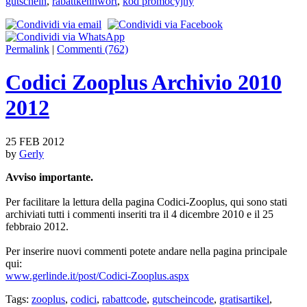
gutschein
,
rabattkennwort
,
kod promocyjny
Permalink
|
Commenti (762)
Codici Zooplus Archivio 2010
2012
25 FEB 2012
by
Gerly
Avviso importante.
Per facilitare la lettura della pagina Codici-Zooplus, qui sono stati
archiviati tutti i commenti inseriti tra il 4 dicembre 2010 e il 25
febbraio 2012.
Per inserire nuovi commenti potete andare nella pagina principale
qui:
www.gerlinde.it/post/Codici-Zooplus.aspx
Tags:
zooplus
,
codici
,
rabattcode
,
gutscheincode
,
gratisartikel
,