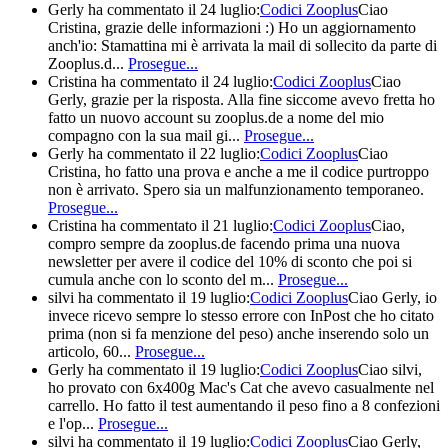
Gerly
ha commentato il 24 luglio:
Codici Zooplus
Ciao
Cristina, grazie delle informazioni :) Ho un aggiornamento
anch'io: Stamattina mi è arrivata la mail di sollecito da parte di
Zooplus.d...
Prosegue...
Cristina
ha commentato il 24 luglio:
Codici Zooplus
Ciao
Gerly, grazie per la risposta. Alla fine siccome avevo fretta ho
fatto un nuovo account su zooplus.de a nome del mio
compagno con la sua mail gi...
Prosegue...
Gerly
ha commentato il 22 luglio:
Codici Zooplus
Ciao
Cristina, ho fatto una prova e anche a me il codice purtroppo
non è arrivato. Spero sia un malfunzionamento temporaneo.
Prosegue...
Cristina
ha commentato il 21 luglio:
Codici Zooplus
Ciao,
compro sempre da zooplus.de facendo prima una nuova
newsletter per avere il codice del 10% di sconto che poi si
cumula anche con lo sconto del m...
Prosegue...
silvi
ha commentato il 19 luglio:
Codici Zooplus
Ciao Gerly, io
invece ricevo sempre lo stesso errore con InPost che ho citato
prima (non si fa menzione del peso) anche inserendo solo un
articolo, 60...
Prosegue...
Gerly
ha commentato il 19 luglio:
Codici Zooplus
Ciao silvi,
ho provato con 6x400g Mac's Cat che avevo casualmente nel
carrello. Ho fatto il test aumentando il peso fino a 8 confezioni
e l'op...
Prosegue...
silvi
ha commentato il 19 luglio:
Codici Zooplus
Ciao Gerly,