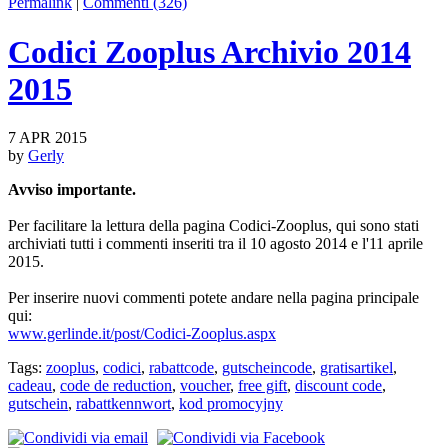
Permalink
|
Commenti (326)
Codici Zooplus Archivio 2014
2015
7 APR 2015
by
Gerly
Avviso importante.
Per facilitare la lettura della pagina Codici-Zooplus, qui sono stati
archiviati tutti i commenti inseriti tra il 10 agosto 2014 e l'11 aprile
2015.
Per inserire nuovi commenti potete andare nella pagina principale
qui:
www.gerlinde.it/post/Codici-Zooplus.aspx
Tags:
zooplus
,
codici
,
rabattcode
,
gutscheincode
,
gratisartikel
,
cadeau
,
code de reduction
,
voucher
,
free gift
,
discount code
,
gutschein
,
rabattkennwort
,
kod promocyjny