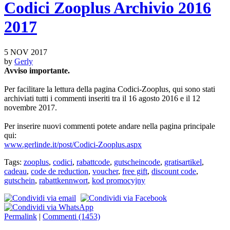
Codici Zooplus Archivio 2016
2017
5 NOV 2017
by
Gerly
Avviso importante.
Per facilitare la lettura della pagina Codici-Zooplus, qui sono stati
archiviati tutti i commenti inseriti tra il 16 agosto 2016 e il 12
novembre 2017.
Per inserire nuovi commenti potete andare nella pagina principale
qui:
www.gerlinde.it/post/Codici-Zooplus.aspx
Tags:
zooplus
,
codici
,
rabattcode
,
gutscheincode
,
gratisartikel
,
cadeau
,
code de reduction
,
voucher
,
free gift
,
discount code
,
gutschein
,
rabattkennwort
,
kod promocyjny
Permalink
|
Commenti (1453)