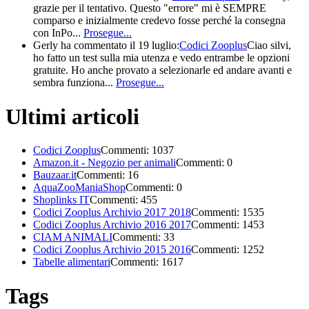
grazie per il tentativo. Questo "errore" mi è SEMPRE
comparso e inizialmente credevo fosse perché la consegna
con InPo...
Prosegue...
Gerly
ha commentato il 19 luglio:
Codici Zooplus
Ciao silvi,
ho fatto un test sulla mia utenza e vedo entrambe le opzioni
gratuite. Ho anche provato a selezionarle ed andare avanti e
sembra funziona...
Prosegue...
Ultimi articoli
Codici Zooplus
Commenti: 1037
Amazon.it - Negozio per animali
Commenti: 0
Bauzaar.it
Commenti: 16
AquaZooManiaShop
Commenti: 0
Shoplinks IT
Commenti: 455
Codici Zooplus Archivio 2017 2018
Commenti: 1535
Codici Zooplus Archivio 2016 2017
Commenti: 1453
CIAM ANIMALI
Commenti: 33
Codici Zooplus Archivio 2015 2016
Commenti: 1252
Tabelle alimentari
Commenti: 1617
Tags