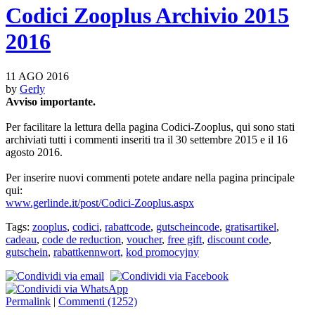
Codici Zooplus Archivio 2015
2016
11 AGO 2016
by
Gerly
Avviso importante.
Per facilitare la lettura della pagina Codici-Zooplus, qui sono stati
archiviati tutti i commenti inseriti tra il 30 settembre 2015 e il 16
agosto 2016.
Per inserire nuovi commenti potete andare nella pagina principale
qui:
www.gerlinde.it/post/Codici-Zooplus.aspx
Tags:
zooplus
,
codici
,
rabattcode
,
gutscheincode
,
gratisartikel
,
cadeau
,
code de reduction
,
voucher
,
free gift
,
discount code
,
gutschein
,
rabattkennwort
,
kod promocyjny
Permalink
|
Commenti (1252)