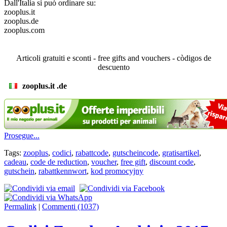
Dall'Italia si può ordinare su:
zooplus.it
zooplus.de
zooplus.com
Articoli gratuiti e sconti - free gifts and vouchers - còdigos de
descuento
zooplus.it .de
Prosegue...
Tags:
zooplus
,
codici
,
rabattcode
,
gutscheincode
,
gratisartikel
,
cadeau
,
code de reduction
,
voucher
,
free gift
,
discount code
,
gutschein
,
rabattkennwort
,
kod promocyjny
Permalink
|
Commenti (1037)