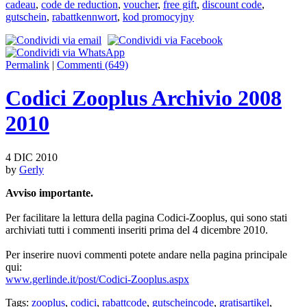
cadeau
,
code de reduction
,
voucher
,
free gift
,
discount code
,
gutschein
,
rabattkennwort
,
kod promocyjny
Permalink
|
Commenti (649)
Codici Zooplus Archivio 2008
2010
4 DIC 2010
by
Gerly
Avviso importante.
Per facilitare la lettura della pagina Codici-Zooplus, qui sono stati
archiviati tutti i commenti inseriti prima del 4 dicembre 2010.
Per inserire nuovi commenti potete andare nella pagina principale
qui:
www.gerlinde.it/post/Codici-Zooplus.aspx
Tags:
zooplus
,
codici
,
rabattcode
,
gutscheincode
,
gratisartikel
,